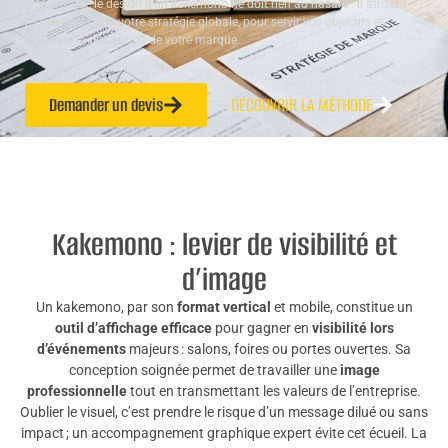
croyons que le design d’un kakemono ne doit rien au hasard : il s’inscrit
pleinement dans votre stratégie globale, pour servir vos objectifs et
renforcer la perception de votre marque.
Demander un devis
DÉCOUVRIR LA MÉTHODE
Kakemono : levier de visibilité et
d’image
Un kakemono, par son
format vertical
et mobile, constitue un
outil d’affichage efficace
pour gagner en
visibilité lors
d’événements
majeurs : salons, foires ou portes ouvertes. Sa
conception soignée permet de travailler une
image
professionnelle
tout en transmettant les valeurs de l’entreprise.
Oublier le visuel, c’est prendre le risque d’un message dilué ou sans
impact ; un accompagnement graphique expert évite cet écueil. La