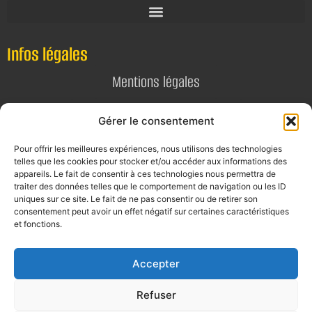
Infos légales
Mentions légales
Politique de confidentialité
Gérer le consentement
Pour offrir les meilleures expériences, nous utilisons des technologies
Contact
telles que les cookies pour stocker et/ou accéder aux informations des
appareils. Le fait de consentir à ces technologies nous permettra de
E-mail
traiter des données telles que le comportement de navigation ou les ID
uniques sur ce site. Le fait de ne pas consentir ou de retirer son
contact@alta-studio.fr
consentement peut avoir un effet négatif sur certaines caractéristiques
et fonctions.
Téléphone
0760115323
Accepter
Refuser