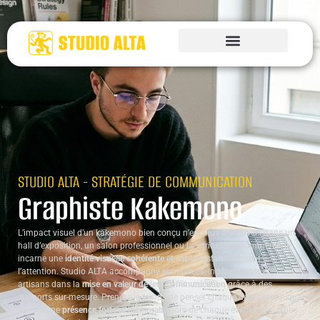
STUDIO ALTA - STRATÉGIE DE COMMUNICATION
Graphiste Kakemono
L’impact visuel d’un kakemono bien conçu n’est plus à prouver : dans un
hall d’exposition, un salon professionnel ou la vitrine d’un commerce, il
incarne une
identité visuelle cohérente
et capte instantanément
l’attention. Studio ALTA accompagne entreprises, indépendants et
artisans dans la
mise en valeur de leur communication
grâce à des
supports sur-mesure. Prendre le temps de penser chaque détail graphique
assure une
présence forte et mémorable
lors de chaque événement. Nous