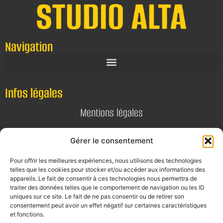
Navigation
Infos légales
Mentions légales
Politique de confidentialité
Gérer le consentement
Pour offrir les meilleures expériences, nous utilisons des technologies
Contact
telles que les cookies pour stocker et/ou accéder aux informations des
appareils. Le fait de consentir à ces technologies nous permettra de
E-mail
traiter des données telles que le comportement de navigation ou les ID
contact@alta-studio.fr
uniques sur ce site. Le fait de ne pas consentir ou de retirer son
consentement peut avoir un effet négatif sur certaines caractéristiques
et fonctions.