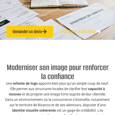
approche rigoureuse et ses créations sur mesure. Spécialisé dans la
refonte de logo
aussi bien que la création d’univers graphique global,
Studio ALTA propose aux entreprises de Bizanos des solutions adaptées à
un contexte local dynamique.
Demander un devis
DÉCOUVRIR LA MÉTHODE
Moderniser son image pour renforcer
la confiance
Une
refonte de logo
apporte bien plus qu’un simple coup de neuf.
Elle permet aux structures locales de clarifier leur
capacité à
innover
et de projeter une image forte auprès de leur clientèle.
Dans un environnement où la concurrence s’intensifie, notamment
sur le territoire de Bizanos et de ses alentours, disposer d’une
identité visuelle cohérente
est un gage de crédibilité. Les