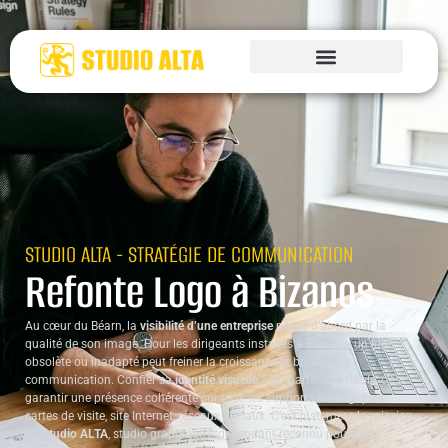
STUDIO ALTA - STRATÉGIE DE COMMUNICATION
Refonte Logo à Bizanos
Au cœur du Béarn, la
visibilité d’une entreprise
passe d’abord par la
qualité de son image. Pour les dirigeants installés à Bizanos, un logo
obsolète ou inadapté peut freiner la croissance et brouiller la
communication. Confier sa
identité visuelle
à un partenaire fiable, c’est
garantir une présence cohérente sur tous les supports stratégiques :
cartes de visite, site Internet, réseaux sociaux. C’est justement la mission
du
Studio ALTA
, studio graphique indépendant reconnu pour son