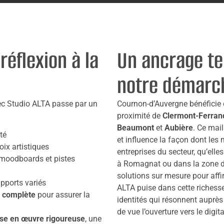
réflexion à la
Un ancrage te
notre démarc
ec Studio ALTA passe par un
Cournon-d’Auvergne bénéficie 
proximité de
Clermont-Ferran
Beaumont
et
Aubière
. Ce mai
té
et influence la façon dont les
oix artistiques
entreprises du secteur, qu’elle
moodboards et pistes
à Romagnat ou dans la zone d’
solutions sur mesure pour affi
pports variés
ALTA puise dans cette richess
e complète
pour assurer la
identités qui résonnent auprès 
de vue l’ouverture vers le digit
se en œuvre rigoureuse
, une