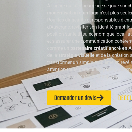
À l’heure où la concurrence se joue sur ch
modernisation d’un logo
n’est plus seule
Pour les dirigeants et responsables d’ent
d’Auvergne, revisiter son identité graphiqu
position sur le tissu économique local, at
et s’assurer une communication cohéren
comme un
partenaire créatif ancré en 
de la
stratégie visuelle
et de la création 
transformer un simple emblème en révéla
attention toute particulière portée à la spéc
personnalité de chaque entreprise.
Demander un devis
DÉCOU