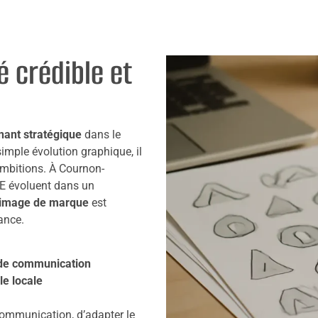
é crédible et
nant stratégique
dans le
simple évolution graphique, il
 ambitions. À Cournon-
ME évoluent dans un
’image de marque
est
iance.
s de communication
le locale
ommunication, d’adapter le