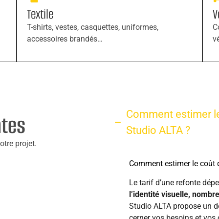
Textile
V
T-shirts, vestes, casquettes, uniformes,
C
accessoires brandés…
v
Comment estimer le
ntes
Studio ALTA ?
tre projet.
Comment estimer le coût d
Le tarif d’une refonte dép
l’identité visuelle, nomb
Studio ALTA propose un de
cerner vos besoins et vos o