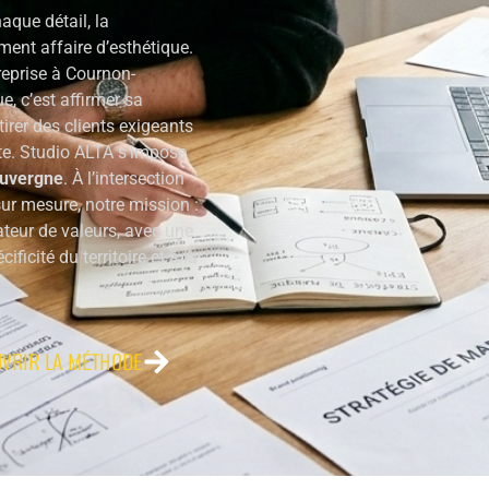
aque détail, la
ment affaire d’esthétique.
reprise à Cournon-
e, c’est affirmer sa
tirer des clients exigeants
te. Studio ALTA s’impose
Auvergne
. À l’intersection
sur mesure, notre mission :
teur de valeurs, avec une
ificité du territoire et à la
VRIR LA MÉTHODE