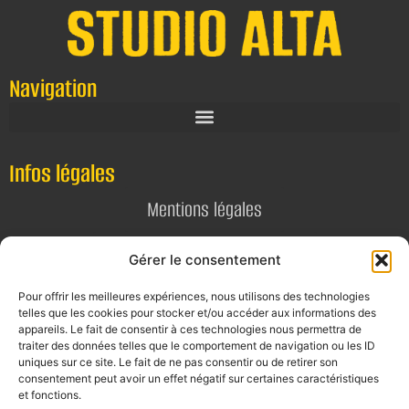
Navigation
Infos légales
Mentions légales
Politique de confidentialité
Gérer le consentement
Pour offrir les meilleures expériences, nous utilisons des technologies
Contact
telles que les cookies pour stocker et/ou accéder aux informations des
appareils. Le fait de consentir à ces technologies nous permettra de
E-mail
traiter des données telles que le comportement de navigation ou les ID
uniques sur ce site. Le fait de ne pas consentir ou de retirer son
contact@alta-studio.fr
consentement peut avoir un effet négatif sur certaines caractéristiques
et fonctions.