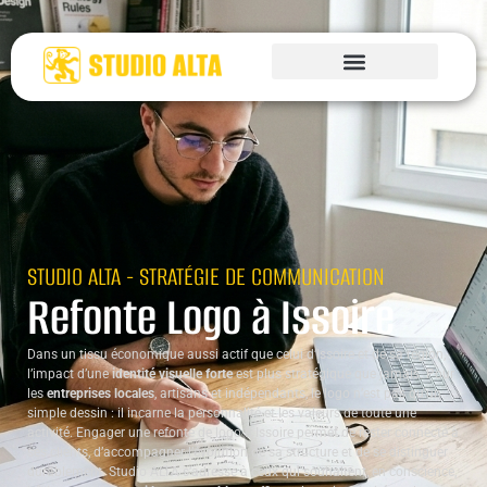
STUDIO ALTA - STRATÉGIE DE COMMUNICATION
Refonte Logo à Issoire
Dans un tissu économique aussi actif que celui d’Issoire et de sa région,
l’impact d’une
identité visuelle forte
est plus stratégique que jamais. Pour
les
entreprises locales
, artisans et indépendants, le logo n’est pas qu’un
simple dessin : il incarne la personnalité et les valeurs de toute une
activité. Engager une refonte de logo à Issoire permet de rester connecté à
ses clients, d’accompagner l’évolution de sa structure et de se distinguer
durablement. Studio ALTA s’adresse à ceux qui souhaitent, en conscience,