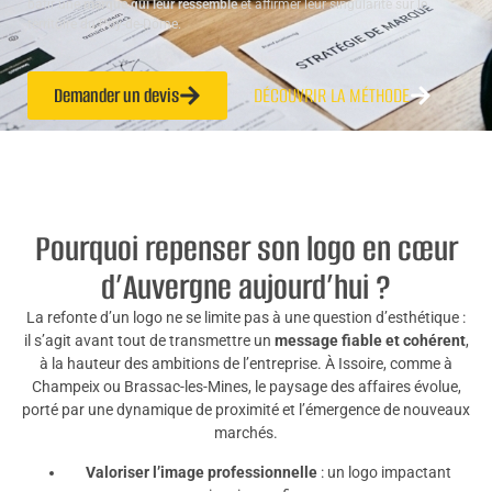
bâtir une
marque qui leur ressemble
et affirmer leur singularité sur le
territoire du Puy-de-Dôme.
Demander un devis
DÉCOUVRIR LA MÉTHODE
Pourquoi repenser son logo en cœur
d’Auvergne aujourd’hui ?
La refonte d’un logo ne se limite pas à une question d’esthétique :
il s’agit avant tout de transmettre un
message fiable et cohérent
,
à la hauteur des ambitions de l’entreprise. À Issoire, comme à
Champeix ou Brassac-les-Mines, le paysage des affaires évolue,
porté par une dynamique de proximité et l’émergence de nouveaux
marchés.
Valoriser l’image professionnelle
: un logo impactant