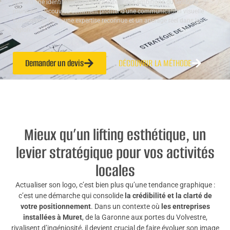
quête d’une identité visuelle à la hauteur des ambitions du territoire
muretain. Découvrez comment profiter d’une communication visuelle
cohérente grâce à une expertise reconnue et un ancrage réel dans la
région.
Demander un devis
DÉCOUVRIR LA MÉTHODE
Mieux qu’un lifting esthétique, un
levier stratégique pour vos activités
locales
Actualiser son logo, c’est bien plus qu’une tendance graphique :
c’est une démarche qui consolide
la crédibilité et la clarté de
votre positionnement
. Dans un contexte où
les entreprises
installées à Muret
, de la Garonne aux portes du Volvestre,
rivalisent d’ingéniosité, il devient crucial de faire évoluer son image