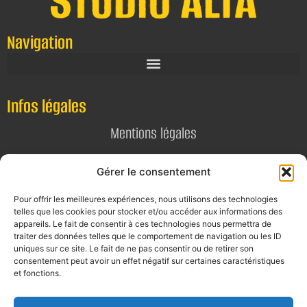
Navigation
Infos légales
Mentions légales
Politique de confidentialité
Gérer le consentement
Pour offrir les meilleures expériences, nous utilisons des technologies
Contact
telles que les cookies pour stocker et/ou accéder aux informations des
appareils. Le fait de consentir à ces technologies nous permettra de
E-mail
traiter des données telles que le comportement de navigation ou les ID
contact@alta-studio.fr
uniques sur ce site. Le fait de ne pas consentir ou de retirer son
consentement peut avoir un effet négatif sur certaines caractéristiques
et fonctions.
Téléphone