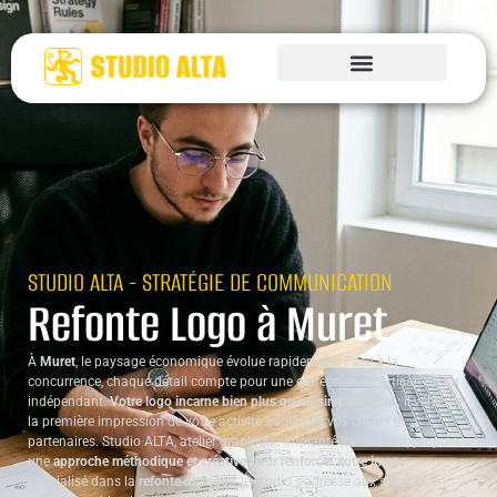
STUDIO ALTA - STRATÉGIE DE COMMUNICATION
Refonte Logo à Muret
À
Muret
, le paysage économique évolue rapidement. Face à la
concurrence, chaque détail compte pour une entreprise, un artisan ou un
indépendant.
Votre logo incarne bien plus qu’un simple visuel
: il véhicule
la première impression de votre activité auprès de vos clients et
partenaires. Studio ALTA, atelier graphique implanté localement, propose
une
approche méthodique et créative pour renforcer votre image
.
Spécialisé dans la
refonte de logos
, le studio s’adresse aux sociétés en