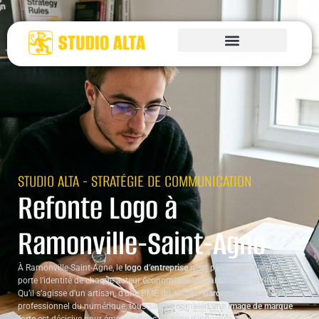
STUDIO ALTA - STRATÉGIE DE COMMUNICATION
Refonte Logo à
Ramonville-Saint-Agne
À Ramonville-Saint-Agne, le
logo d’entreprise
n’est pas un simple dessin : il
porte l’identité de chaque acteur économique implanté sur le territoire.
Qu’il s’agisse d’un artisan, d’une PME du secteur
Garonne-Tolosan
ou d’un
professionnel du numérique, tous savent combien une
image de marque