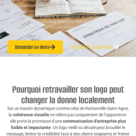
forte
est décisive pour émerger dans sa zone d’influence. À ce titre, le
studio graphique indépendant ALTA accompagne avec rigueur et
créativité les sociétés qui souhaitent transformer leur communication,
aligner leur identité et gagner en visibilité sur un marché concurrentiel
aussi diversifié que celui de la métropole toulousaine. Proximité, conseil
et exigence sont au cœur de notre engagement local.
Demander un devis
DÉCOUVRIR LA MÉTHODE
Pourquoi retravailler son logo peut
changer la donne localement
Sur un bassin dynamique comme celui de Ramonville-Saint-Agne,
la
cohérence visuelle
ne relève pas uniquement de l’apparence :
elle porte la promesse d’une
communication d’entreprise plus
lisible et impactante
. Un logo vieilli ou décalé peut brouiller le
message, limiter la crédibilité face à des clients exigeants et freiner