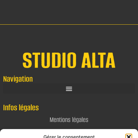
Navigation
Infos légales
Mentions légales
Politique de confidentialité
Gérer le consentement