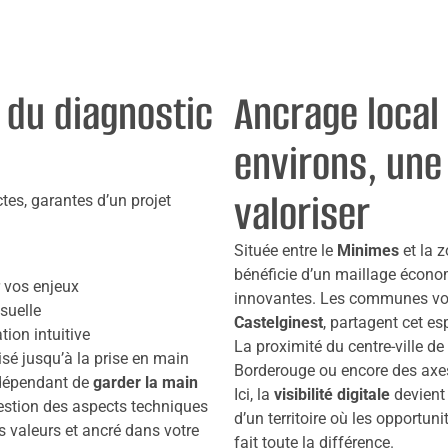
 du diagnostic
Ancrage local 
environs, une
valoriser
tes, garantes d’un projet
Située entre le
Minimes
et la z
bénéficie d’un maillage économ
 vos enjeux
innovantes. Les communes voi
isuelle
Castelginest
, partagent cet es
ion intuitive
La proximité du centre-ville d
isé jusqu’à la prise en main
Borderouge ou encore des axes d
indépendant de
garder la main
Ici, la
visibilité digitale
devient 
gestion des aspects techniques
d’un territoire où les opportun
os valeurs et ancré dans votre
fait toute la différence.