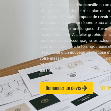
Pour une
entreprise d’Aucamville
ou un a
refonte d’un site internet n’est plus un l
stratégique.
Le digital impose de revoir
présence en ligne
pour répondre aux atten
son offre et garder une longueur d’avanc
locaux. Studio ALTA, atelier graphique i
nord toulousain, accompagne les acteurs
avec une approche à la fois rigoureuse et
: l’efficacité d’un nouveau site repose d
votre message
, puis seulement sur son h
refonte s’adapte à la réalité des entrepre
garantir un résultat qui vous ressemble e
Demander un devis
DÉCOU