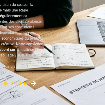
rtisan du secteur, la
uxe mais une étape
 régulièrement sa
tes des clients, valoriser
e sur ses concurrents
ndépendant ancré dans le
 économiques du territoire
 créative.
Notre conviction
’abord sur la maîtrise de
abillage visuel. Ici, chaque
neurs de la région, pour
t vous distingue.
VRIR LA MÉTHODE