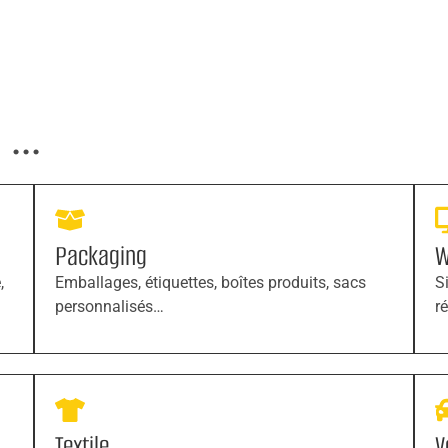
...
Packaging
W
,
Emballages, étiquettes, boîtes produits, sacs
S
personnalisés…
r
Textile
V