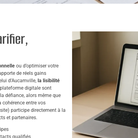
rifier,
onnelle
ou d’optimiser votre
t apporte de réels gains
elui d’Aucamville,
la lisibilité
plateforme digitale sont
 la défiance, alors même que
a cohérence entre vos
 site) participe directement à la
ts et partenaires.
ipes
acts qualifiés