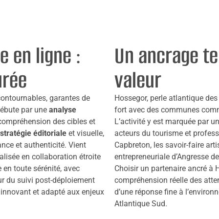
e en ligne :
Un ancrage te
urée
valeur
contournables, garantes de
Hossegor, perle atlantique de
 débute par une
analyse
fort avec des communes co
, compréhension des cibles et
L’activité y est marquée par u
stratégie éditoriale
et visuelle,
acteurs du tourisme et professi
nce et authenticité. Vient
Capbreton, les savoir-faire ar
alisée en collaboration étroite
entrepreneuriale d’Angresse d
 en toute sérénité, avec
Choisir un partenaire ancré à H
ur du suivi post-déploiement
compréhension réelle des atten
 innovant et adapté aux enjeux
d’une réponse fine à l’enviro
Atlantique Sud.