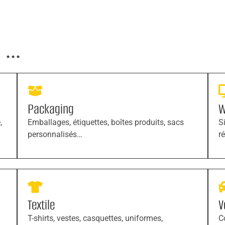
...
Packaging
W
,
Emballages, étiquettes, boîtes produits, sacs
S
personnalisés…
r
Textile
V
T-shirts, vestes, casquettes, uniformes,
C