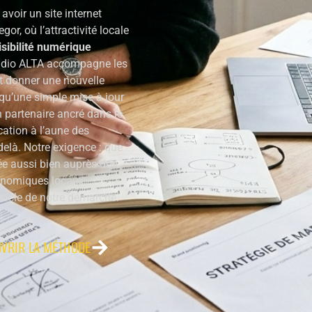
, avoir un site internet
or, où l’attractivité locale
isibilité numérique
Studio ALTA accompagne les
t donner une nouvelle
 qu’une simple mise à jour
 partenaire ancré dans le
cation à l’aune des
delà. Notre exigence : que
sée aussi bien auprès des
onomiques locaux.
 socle de notre démarche.
VRIR LA MÉTHODE