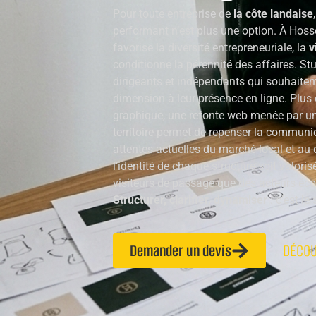
Pour toute entreprise de
la côte landaise
performant n’est plus une option. À Hosseg
favorise la diversité entrepreneuriale, la
v
conditionne la pérennité des affaires. 
dirigeants et indépendants qui souhaiten
dimension à leur présence en ligne. Plus
graphique, une refonte web menée par un
territoire permet de repenser la communi
attentes actuelles du marché local et au-
l’identité de chaque structure soit valori
visiteurs de passage que des acteurs éc
Structurer, clarifier, dynamiser
: c’est le
Demander un devis
DÉCOU