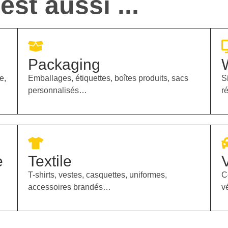
st aussi ...
Packaging
e,
Emballages, étiquettes, boîtes produits, sacs
S
personnalisés…
r
e
Textile
T-shirts, vestes, casquettes, uniformes,
C
accessoires brandés…
v