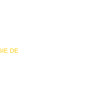
GIE DE
 De
n à
nt-