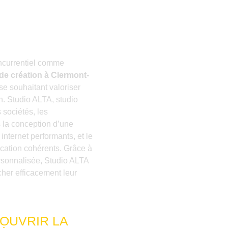
d
currentiel comme
de création à Clermont-
se souhaitant valoriser
n. Studio ALTA, studio
sociétés, les
 la conception d’une
s internet performants, et le
ation cohérents. Grâce à
rsonnalisée, Studio ALTA
ucher efficacement leur
OUVRIR LA