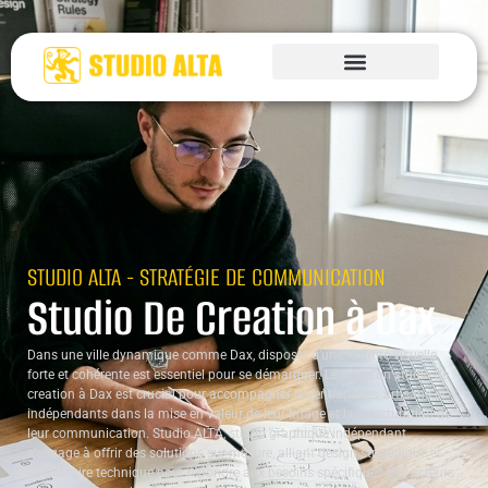
STUDIO ALTA - STRATÉGIE DE COMMUNICATION
Studio De Creation à Dax
Dans une ville dynamique comme Dax, disposer d’une identité visuelle
forte et cohérente est essentiel pour se démarquer. Le rôle d’un studio de
creation à Dax est crucial pour accompagner les entreprises, artisans et
indépendants dans la mise en valeur de leur image et la structuration de
leur communication. Studio ALTA, studio graphique indépendant,
s’engage à offrir des solutions sur-mesure, alliant design stratégique et
savoir-faire technique pour répondre aux besoins spécifiques des acteurs