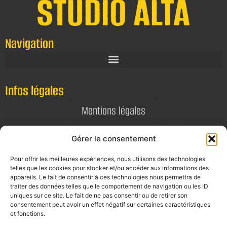
Navigation
Infos légales
Mentions légales
Politique de confidentialité
Gérer le consentement
Pour offrir les meilleures expériences, nous utilisons des technologies
Contact
telles que les cookies pour stocker et/ou accéder aux informations des
appareils. Le fait de consentir à ces technologies nous permettra de
E-mail
traiter des données telles que le comportement de navigation ou les ID
uniques sur ce site. Le fait de ne pas consentir ou de retirer son
contact@alta-studio.fr
consentement peut avoir un effet négatif sur certaines caractéristiques
et fonctions.
Téléphone