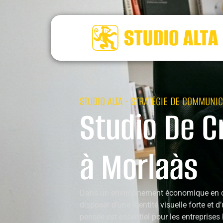
STUDIO ALTA - STRATÉGIE DE COMMUNIC
Studio De C
à Morlaàs
Dans un environnement économique en c
disposer d’une identité visuelle forte et
pensée est essentiel pour les entreprise