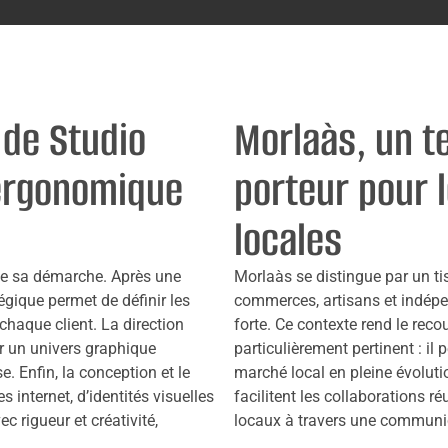
 de Studio
Morlaàs, un t
ergonomique
porteur pour 
locales
de sa démarche. Après une
Morlaàs se distingue par un ti
égique permet de définir les
commerces, artisans et indép
 chaque client. La direction
forte. Ce contexte rend le rec
er un univers graphique
particulièrement pertinent : i
e. Enfin, la conception et le
marché local en pleine évolutio
 internet, d’identités visuelles
facilitent les collaborations ré
c rigueur et créativité,
locaux à travers une communic