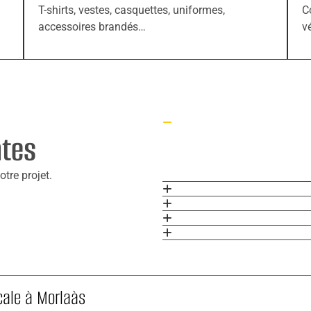
T-shirts, vestes, casquettes, uniformes,
C
accessoires brandés…
v
ntes
tre projet.
cale à Morlaàs