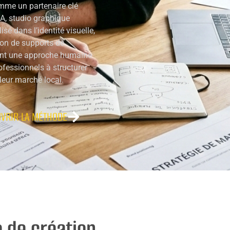
omme un partenaire clé
A, studio graphique
sé dans l’identité visuelle,
tion de supports de
ant une approche humaine
ofessionnels à structurer
leur marché local.
VRIR LA MÉTHODE
o de création