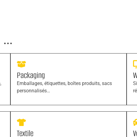
...
Packaging
W
,
Emballages, étiquettes, boîtes produits, sacs
S
personnalisés…
r
Textile
V