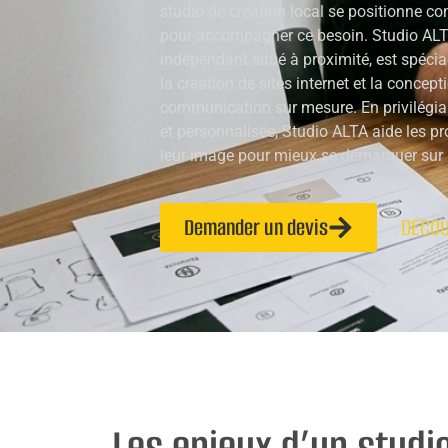
studio de création local se positionne c
pour accompagner ce besoin. Studio ALT
indépendant situé à proximité, est spéciali
la création de sites internet et la concep
communication sur mesure. En privilégi
et personnalisée, Studio ALTA aide les pr
leur image pour mieux se démarquer sur 
Demander un devis
DÉCOU
Les enjeux d’un studi