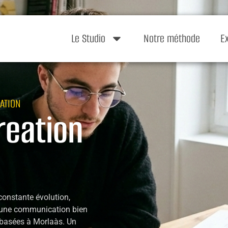
Le Studio
Notre méthode
E
ATION
reation
onstante évolution,
 d’une communication bien
s basées à Morlaàs. Un