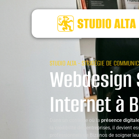
STUDIO ALTA - STRATÉGIE DE COMMUNIC
Webdesign 
Internet à 
Dans un contexte où la
présence digital
la crédibilité des entreprises, il devient e
professionnels de Bizanos de soigner leu