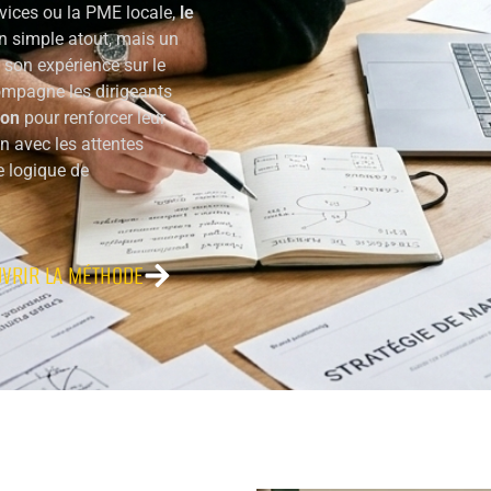
rvices ou la PME locale,
le
un simple atout, mais un
e son expérience sur le
compagne les dirigeants
ion
pour renforcer leur
en avec les attentes
e logique de
VRIR LA MÉTHODE