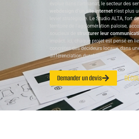
évolue dans l’artisanat, le secteur des se
webdesign d’un site internet
n’est plus 
levier stratégique. Le Studio ALTA, fort d
territoire de l’agglomération paloise, ac
soucieux de
structurer leur communicat
impact. Ici, chaque projet est pensé en li
concrètes des décideurs locaux, dans un
différenciation durable.
Demander un devis
DÉCOU