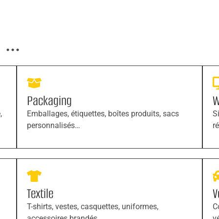
...
Packaging
W
,
Emballages, étiquettes, boîtes produits, sacs
S
personnalisés…
r
Textile
V
T-shirts, vestes, casquettes, uniformes,
C
accessoires brandés…
v