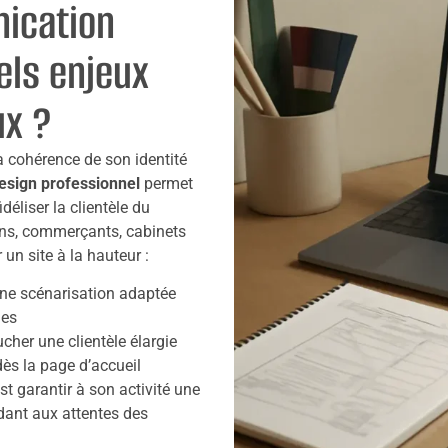
ication
uels enjeux
ux ?
la cohérence de son identité
sign professionnel
permet
idéliser la clientèle du
isans, commerçants, cabinets
un site à la hauteur :
ne scénarisation adaptée
ges
cher une clientèle élargie
ès la page d’accueil
 garantir à son activité une
dant aux attentes des