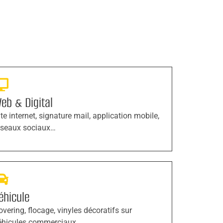
eb & Digital
ite internet, signature mail, application mobile,
éseaux sociaux…
éhicule
overing, flocage, vinyles décoratifs sur
éhicules commerciaux…