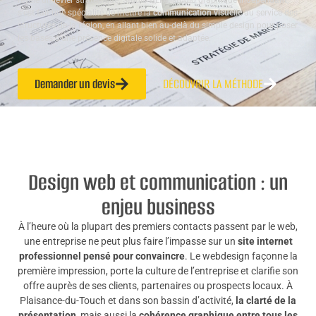
révèle un levier stratégique. Studio ALTA, studio graphique indépendant,
s’est fait une spécialité de mettre la
communication visuelle
au service des
structures de la région, en allant bien au-delà du simple design pour poser
les bases d’une présence digitale solide et adaptée.
Demander un devis
DÉCOUVRIR LA MÉTHODE
Design web et communication : un
enjeu business
À l’heure où la plupart des premiers contacts passent par le web,
une entreprise ne peut plus faire l’impasse sur un
site internet
professionnel pensé pour convaincre
. Le webdesign façonne la
première impression, porte la culture de l’entreprise et clarifie son
offre auprès de ses clients, partenaires ou prospects locaux. À
Plaisance-du-Touch et dans son bassin d’activité,
la clarté de la
présentation
, mais aussi la
cohérence graphique entre tous les