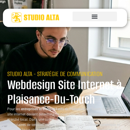
STUDIO ALTA - STRATÉGIE DE COMMUNICATION
Webdesign Site Internet à
Plaisance-Du-Touch
Pour les
entreprises et indépendants de Plaisance-du-Touch
, la qualité du
site internet devient déterminante pour s’ancrer durablement sur leur
marché local. Dans une commune où artisans, commerçants et
prestataires de services cherchent à se distinguer,
l’identité numérique
se