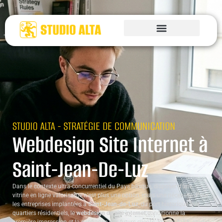
STUDIO ALTA - STRATÉGIE DE COMMUNICATION
Webdesign Site Internet à
Saint-Jean-De-Luz
Dans le contexte ultra-concurrentiel du Pays basque, disposer d’une
vitrine en ligne valorisante n’est plus une option, mais une nécessité. Pour
les entreprises implantées à
Saint-Jean-de-Luz
, du port historique aux
quartiers résidentiels, le
webdesign de site internet
conditionne la