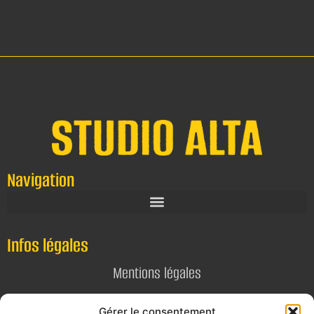
Navigation
Infos légales
Mentions légales
Politique de confidentialité
Gérer le consentement