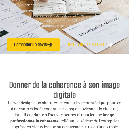
première impression et la confiance des futurs clients. Studio ALTA, studio
graphique indépendant reconnu localement, accompagne depuis
plusieurs années les acteurs économiques luziens, des artisans des Hauts
de Sainte-Barbe aux jeunes entreprises de La Nivelle, en structurant leur
communication avant toute démarche visuelle.
Conjuguer proximité
territoriale et expertise numérique
: telle est la marque de fabrique d’ALTA.
Demander un devis
DÉCOUVRIR LA MÉTHODE
Donner de la cohérence à son image
digitale
Le webdesign d’un site internet est un levier stratégique pour les
dirigeants et indépendants de la région luzienne. Un site clair,
intuitif et adapté à l’activité permet d’installer une
image
professionnelle cohérente
, reflétant le sérieux de l’entreprise
auprès des clients locaux ou de passage. Plus qu’une simple