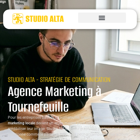
STUDIO ALTA - STRATÉGIE DE COMMUNICATION
Agence Marketing à
Tournefeuille
Pour les entreprises basées à Tournefeuille, s’appuyer sur une
agence
marketing locale
devient un enjeu majeur pour renforcer leur visibilité et
crédibiliser leur image. Studio ALTA, studio graphique indépendant, se
positionne comme le partenaire de choix pour accompagner les acteurs