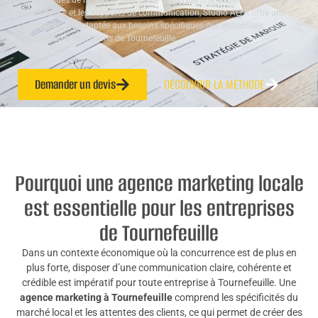
économiques de la région. Spécialisé dans l’identité visuelle, la création de
sites internet et les supports de communication, Studio ALTA offre une
expertise locale adaptée aux besoins spécifiques des entreprises,
indépendants et artisans de Tournefeuille.
Demander un devis
DÉCOUVRIR LA MÉTHODE
Pourquoi une agence marketing locale
est essentielle pour les entreprises
de Tournefeuille
Dans un contexte économique où la concurrence est de plus en
plus forte, disposer d’une communication claire, cohérente et
crédible est impératif pour toute entreprise à Tournefeuille. Une
agence marketing à Tournefeuille
comprend les spécificités du
marché local et les attentes des clients, ce qui permet de créer des