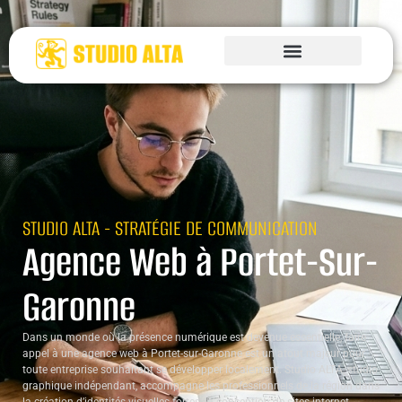
STUDIO ALTA - STRATÉGIE DE COMMUNICATION
Agence Web à Portet-Sur-
Garonne
Dans un monde où la présence numérique est devenue essentielle, faire
appel à une agence web à Portet-sur-Garonne est un atout majeur pour
toute entreprise souhaitant se développer localement. Studio ALTA, studio
graphique indépendant, accompagne les professionnels de la région dans