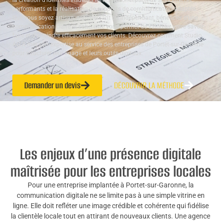
la création d’identités visuelles fortes, la conception de sites internet
performants et la réalisation de supports de communication adaptés.
Que vous soyez artisan, commerçant ou indépendant, bénéficier d’une
communication claire et cohérente vous permet de valoriser votre savoir-
faire et d’atteindre efficacement vos clients. Découvrez comment Studio
ALTA met son expertise au service des entreprises de Portet-sur-Garonne
pour structurer leur image et leurs outils digitaux.
Demander un devis
DÉCOUVRIR LA MÉTHODE
Les enjeux d’une présence digitale
maîtrisée pour les entreprises locales
Pour une entreprise implantée à Portet-sur-Garonne, la
communication digitale ne se limite pas à une simple vitrine en
ligne. Elle doit refléter une image crédible et cohérente qui fidélise
la clientèle locale tout en attirant de nouveaux clients. Une agence