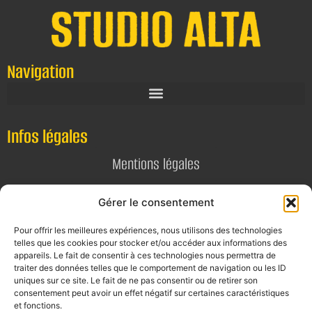
Navigation
Infos légales
Mentions légales
Politique de confidentialité
Gérer le consentement
Pour offrir les meilleures expériences, nous utilisons des technologies
Contact
telles que les cookies pour stocker et/ou accéder aux informations des
appareils. Le fait de consentir à ces technologies nous permettra de
E-mail
traiter des données telles que le comportement de navigation ou les ID
uniques sur ce site. Le fait de ne pas consentir ou de retirer son
contact@alta-studio.fr
consentement peut avoir un effet négatif sur certaines caractéristiques
et fonctions.