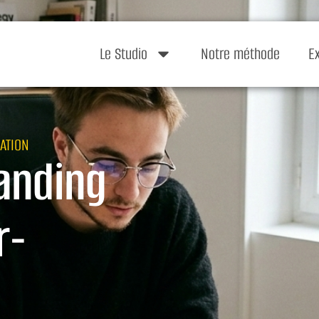
Le Studio
Notre méthode
E
ATION
anding
r-