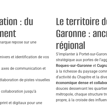
tion : du
Le territoire 
ement
Garonne : an
régional
 marque repose sur une
S’implanter à Portet-sur-Garon
ivers et identification de vos
stratégique aux portes de l’a
Roques-sur-Garonne
et
Cugn
es axes de communication et
à la richesse du paysage comm
d’activité du Chapitre et la div
 élaboration de pistes visuelles
économique dense et collabor
douces desservant les quartier
n collaboration jusqu’à
métropole, chaque structure tr
propre, à la croisée des influe
print et digitaux pour une