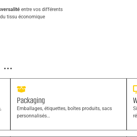
sversalité
entre vos différents
n du tissu économique
...
Packaging
W
,
Emballages, étiquettes, boîtes produits, sacs
S
personnalisés…
r