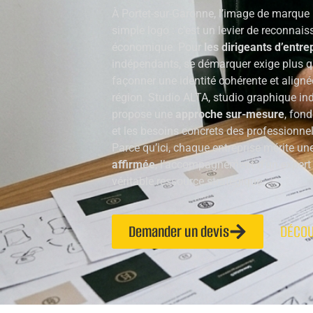
À Portet-sur-Garonne, l’image de marque n
simple logo : c’est un levier de reconnaiss
économique. Pour
les dirigeants d’entre
indépendants, se démarquer exige plus qu’
façonner une identité cohérente et alignée
région. Studio ALTA, studio graphique i
propose une
approche sur-mesure
, fond
et les besoins concrets des professionne
Parce qu’ici, chaque entreprise mérite un
affirmée
, l’accompagnement d’un expert
véritable ressource stratégique.
Demander un devis
DÉCOU