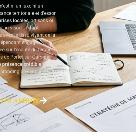
’est ni un luxe ni un
ance territoriale et d’essor
prises locales
, artisans ou
un visuel : il faut
 avec le tissu vivant de la
ndépendant engagé,
ée sur l’écoute du terrain
ls de Portet-sur-Garonne.
e
présence crédible et
 branding devient une
VRIR LA MÉTHODE