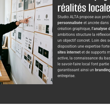
réalités local
Studio ALTA propose aux profe
personnalisée
et ancrée dans 
création graphique,
l’analyse d
ambitions structure la réflexi
un objectif concret. Loin des s
disposition une expertise fort
sites internet
et de supports mu
active, la connaissance du bas
le savoir-faire local font par
garantissant ainsi un
brandin
entreprise.