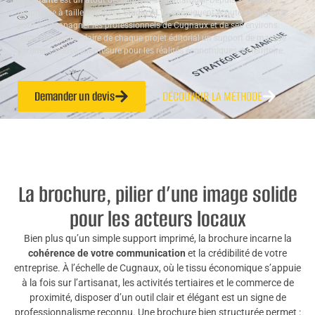
percutante
est un atout décisif pour se démarquer. Depuis son studio
graphique à taille humaine,
Studio ALTA
conjuguent écoute et exigence
pour accompagner les professionnels de Cugnaux et de ses environs.
Notre démarche : faire de chaque projet éditorial un support de marque
pertinent, pensé sur-mesure pour les réalités économiques du territoire.
Demander un devis
DÉCOUVRIR LA MÉTHODE
La brochure, pilier d’une image solide
pour les acteurs locaux
Bien plus qu’un simple support imprimé, la brochure incarne la
cohérence de votre communication
et la crédibilité de votre
entreprise. À l’échelle de Cugnaux, où le tissu économique s’appuie
à la fois sur l’artisanat, les activités tertiaires et le commerce de
proximité, disposer d’un outil clair et élégant est un signe de
professionnalisme reconnu. Une brochure bien structurée permet :