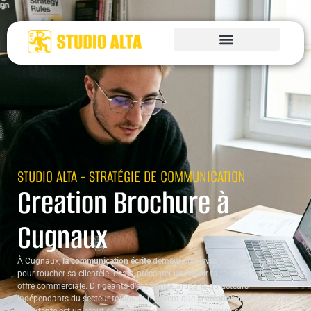
STUDIO ALTA - STRATÉGIE DE COMMUNICATION
Creation Brochure à
Cugnaux
À Cugnaux,
la communication écrite
demeure un levier incontournable
pour toucher sa clientèle locale, présenter un savoir-faire ou valoriser une
offre commerciale. Dirigeants d’entreprise, artisans ou acteurs
indépendants du secteur toulousain savent que
la création d’une brochure