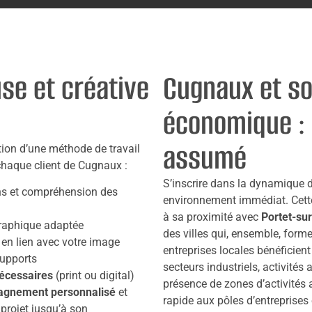
se et créative
Cugnaux et s
économique : 
assumé
tion d’une méthode de travail
haque client de Cugnaux :
S’inscrire dans la dynamique 
ons et compréhension des
environnement immédiat. Cett
à sa proximité avec
Portet-su
raphique adaptée
des villes qui, ensemble, form
, en lien avec votre image
entreprises locales bénéficient
upports
secteurs industriels, activité
écessaires
(print ou digital)
présence de zones d’activités 
gnement personnalisé
et
rapide aux pôles d’entreprises
 projet jusqu’à son