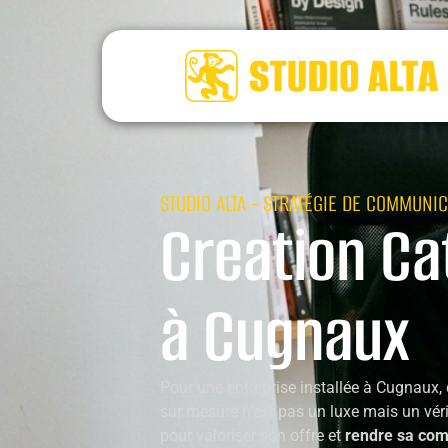
STUDIO ALTA - STRATÉGIE DE COMMUNIC
Creation Ca
à Cugnaux
Pour une entreprise installée à Cugnaux,
sur mesure n’est pas un luxe mais un vér
pour valoriser son offre et
rendre sa com