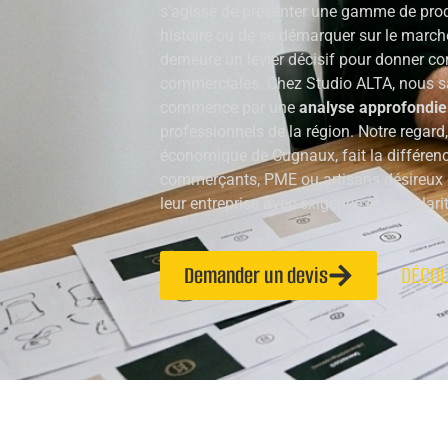
s’agisse de présenter une gamme de prod
histoire ou de se démarquer sur le marché
demeure un levier décisif pour donner co
commerciales. Chez Studio ALTA, nous s
commence par une
analyse approfondie
professionnels de la région. Notre regard,
économique de Cugnaux, fait la différe
commerçants, PME ou artisans désireux d
leur entreprise avec exigence et singularit
Demander un devis
DÉCOU