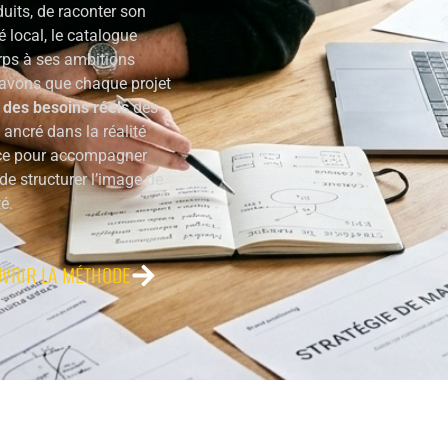
uits, de raconter son
 local, le catalogue
rps à ses ambitions
avons que chaque projet
 des besoins réels
des
 ancré dans la réalité
nce pour accompagner
e structurer l’image de
é.
VRIR LA MÉTHODE