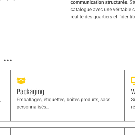
communication structurés
. S
catalogue avec une véritable 
réalité des quartiers et l’iden
...
Packaging
W
,
Emballages, étiquettes, boîtes produits, sacs
S
personnalisés…
r