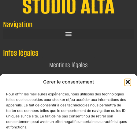
Navigation
Infos légales
Mentions légales
Politique de confidentialité
Gérer le consentement
Pour offrir les meilleures expériences, nous utilisons des technologies
Contact
telles que les cookies pour stocker et/ou accéder aux informations des
appareils. Le fait de consentir à ces technologies nous permettra de
E-mail
traiter des données telles que le comportement de navigation ou les ID
uniques sur ce site. Le fait de ne pas consentir ou de retirer son
contact@alta-studio.fr
consentement peut avoir un effet négatif sur certaines caractéristiques
et fonctions.
Téléphone