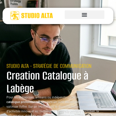
STUDIO ALTA - STRATÉGIE DE COMMUNICATION
Creation Catalogue à
Labège
Pour les entreprises, artisans ou indépendants du secteur de
Labège
, un
catalogue professionnel
demeure un outil décisif pour structurer et
valoriser l’offre. Sur un territoire où la diversité des activités entre le parc
d’activités innove et les commerces locaux façonne le quotidien, la