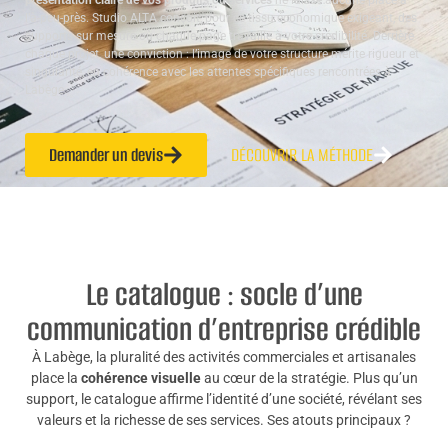
présentation claire de vos produits ou services
ne laisse aucune place à
l’à-peu-près. Studio ALTA conçoit, pour ce tissu économique exigeant, des
supports sur mesure où chaque page travaille à votre crédibilité. Derrière
chaque projet, une conviction : l’image de votre structure mérite rigueur et
singularité, en cohérence avec les attentes spécifiques rencontrées à
Labège.
Demander un devis
DÉCOUVRIR LA MÉTHODE
Le catalogue : socle d’une
communication d’entreprise crédible
À Labège, la pluralité des activités commerciales et artisanales
place la
cohérence visuelle
au cœur de la stratégie. Plus qu’un
support, le catalogue affirme l’identité d’une société, révélant ses
valeurs et la richesse de ses services. Ses atouts principaux ?