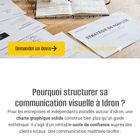
partenaires. Chez Studio ALTA, nous accompagnons artisans,
commerçants et dirigeants d’entreprise à Idron en élaborant des solutions
graphiques sur mesure, ancrées dans la réalité de leur territoire. Loin des
modèles standardisés, notre démarche privilégie la
cohérence et la
singularité
, afin que chaque projet s’exprime pleinement à l’échelle du
Béarn.
Demander un devis
DÉCOUVRIR LA MÉTHODE
Pourquoi structurer sa
communication visuelle à Idron ?
Pour les entreprises et indépendants installés autour d’Idron, une
charte graphique solide
constitue bien plus qu’un guide
esthétique. Il s’agit d’un véritable
socle de confiance
auprès des
clients locaux. Une communication maîtrisée facilite :