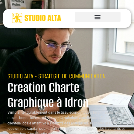
STUDIO ALTA - STRATÉGIE DE COMMUNICATION
Creation Charte
Graphique à Idron
S’implanter durablement dans le tissu économique d’
Idron
nécessite plus
qu’une bonne idée : il faut savoir la
valoriser visuellement
. Face à une
clientèle locale attentive à l’
identité des entreprises
, la charte graphique
joue un rôle capital pour inscrire sa marque dans l’esprit des habitants et