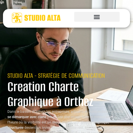
STUDIO ALTA - STRATÉGIE DE COMMUNICATION
Creation Charte
Graphique à Orthez
Dans le bassin d’Orthez, les entreprises, artisans et indépendants doivent
se démarquer avec clarté
pour bâtir une image forte et mémorable. À
l’heure où la visibilité est un enjeu décisif, une
identité graphique
structurée
devient un levier de compétitivité réel, que l’on exerce dans le