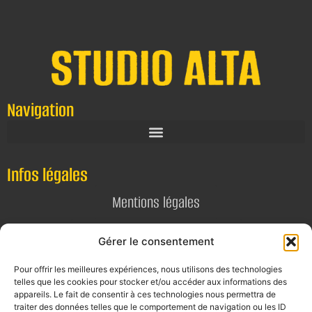
Navigation
Infos légales
Mentions légales
Politique de confidentialité
Gérer le consentement
Pour offrir les meilleures expériences, nous utilisons des technologies
Contact
telles que les cookies pour stocker et/ou accéder aux informations des
appareils. Le fait de consentir à ces technologies nous permettra de
E-mail
traiter des données telles que le comportement de navigation ou les ID