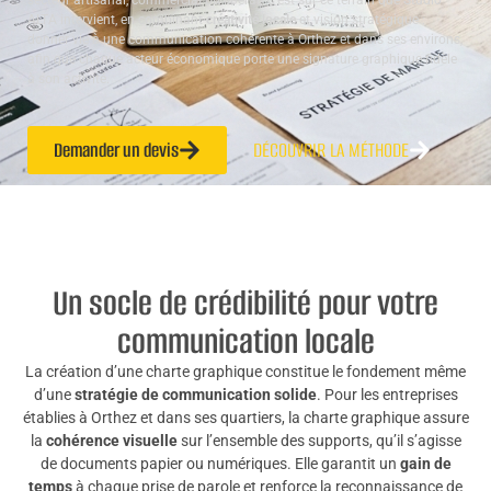
secteur artisanal, commercial ou libéral. C’est sur ce terrain que Studio
ALTA intervient, en combinant
créativité locale
et vision stratégique :
donner vie à une communication cohérente à Orthez et dans ses environs,
afin que chaque acteur économique porte une signature graphique fidèle
à son activité.
Demander un devis
DÉCOUVRIR LA MÉTHODE
Un socle de crédibilité pour votre
communication locale
La création d’une charte graphique constitue le fondement même
d’une
stratégie de communication solide
. Pour les entreprises
établies à Orthez et dans ses quartiers, la charte graphique assure
la
cohérence visuelle
sur l’ensemble des supports, qu’il s’agisse
de documents papier ou numériques. Elle garantit un
gain de
temps
à chaque prise de parole et renforce la reconnaissance de