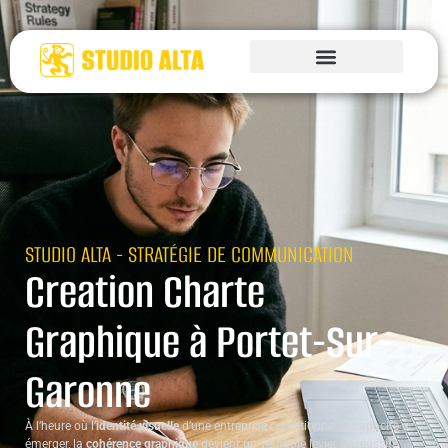
STUDIO ALTA - STRATÉGIE DE COMMUNICATION
Creation Charte
Graphique à Portet-Sur-
Garonne
À l’heure où l’
identité visuelle
d’une entreprise conditionne sa capacité à
émerger, la
cohérence graphique
devient un véritable levier de réussite