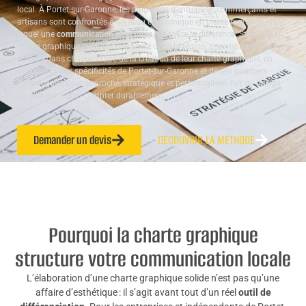
local. À Portet-sur-Garonne, les dirigeants d’entreprise, commerçants et
artisans sont confrontés à un tissu économique en pleine mutation, dans
lequel une
communication structurée
fait toute la différence. Studio ALTA,
studio graphique indépendant ancré dans la région, accompagne ces
acteurs dans chaque étape de la création de leur charte graphique, en
s’adaptant aux spécificités de Portet-sur-Garonne et de ses quartiers
dynamiques. Leur approche, stratégique et personnalisée, fait du design
un allié sur lequel compter durablement.
Demander un devis
DÉCOUVRIR LA MÉTHODE
Pourquoi la charte graphique
structure votre communication locale
L’élaboration d’une charte graphique solide n’est pas qu’une
affaire d’esthétique : il s’agit avant tout d’un réel
outil de