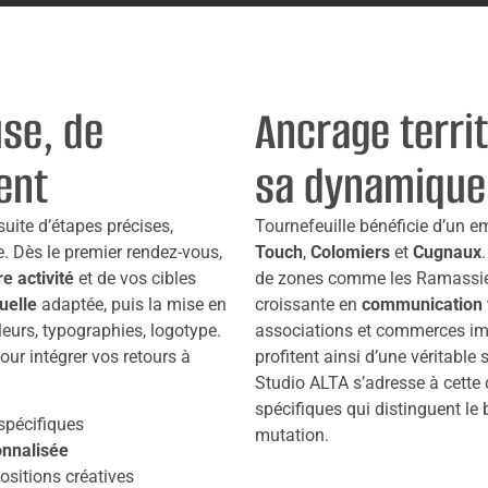
se, de
Ancrage territ
ent
sa dynamique
uite d’étapes précises,
Tournefeuille bénéficie d’un e
ne. Dès le premier rendez-vous,
Touch
,
Colomiers
et
Cugnaux
e activité
et de vos cibles
de zones comme les Ramassier
uelle
adaptée, puis la mise en
croissante en
communication v
leurs, typographies, logotype.
associations et commerces im
our intégrer vos retours à
profitent ainsi d’une véritable
Studio ALTA s’adresse à cette d
spécifiques qui distinguent le 
spécifiques
mutation.
onnalisée
ositions créatives