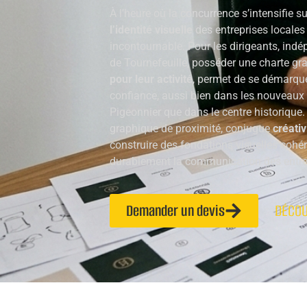
À l’heure où la concurrence s’intensifie su
l’identité visuelle
des entreprises locales 
incontournable. Pour les dirigeants, in
de Tournefeuille, posséder une charte gr
pour leur activité
, permet de se démarque
confiance, aussi bien dans les nouveaux
Pigeonnier que dans le centre historique.
graphique de proximité, conjugue
créativ
construire des fondations visuelles coh
durablement la communication des entrepr
Demander un devis
DÉCOU