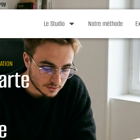
Le Studio
Notre méthode
E
ATION
arte
à
e