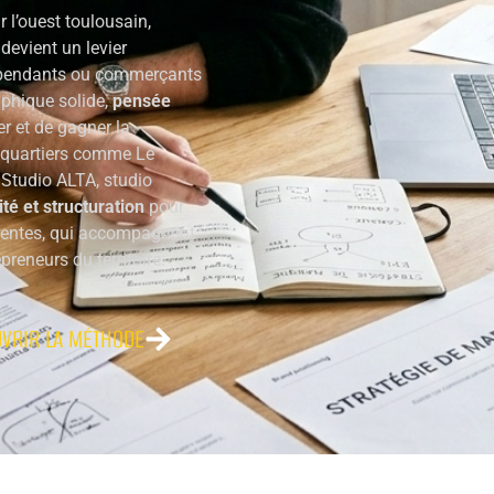
r l’ouest toulousain,
devient un levier
dépendants ou commerçants
aphique solide,
pensée
r et de gagner la
 quartiers comme Le
 Studio ALTA, studio
ité et structuration
pour
érentes, qui accompagnent
eneurs du territoire.
VRIR LA MÉTHODE