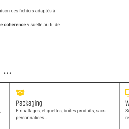
raison des fichiers adaptés à
e cohérence
visuelle au fil de
...
Packaging
W
,
Emballages, étiquettes, boîtes produits, sacs
S
personnalisés…
r