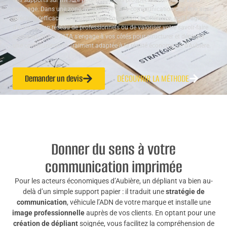
des supports sur mesure pour guider vos prospects et renforcer votre
message. Dans une zone dynamique où la communication doit être aussi
directe qu’efficace, un
dépliant bien conçu
fait la différence, qu’il s’agisse
d’atteindre un réseau de professionnels ou de valoriser votre savoir-faire
artisanal. Studio ALTA s’engage à vos côtés pour structurer et déployer
une communication vraiment adaptée à la réalité économique d’Aubière.
Demander un devis
DÉCOUVRIR LA MÉTHODE
Donner du sens à votre
communication imprimée
Pour les acteurs économiques d’Aubière, un dépliant va bien au-
delà d’un simple support papier : il traduit une
stratégie de
communication
, véhicule l’ADN de votre marque et installe une
image professionnelle
auprès de vos clients. En optant pour une
création de dépliant
soignée, vous facilitez la compréhension de