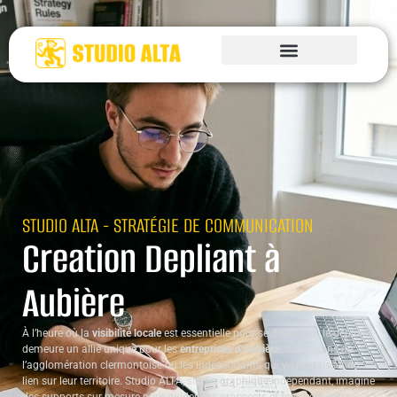
STUDIO ALTA - STRATÉGIE DE COMMUNICATION
Creation Depliant à
Aubière
À l’heure où la
visibilité locale
est essentielle pour se distinguer, le dépliant
demeure un allié unique pour les
entreprises d’Aubière
, les artisans de
l’agglomération clermontoise ou les indépendants qui veulent tisser du
lien sur leur territoire. Studio ALTA, studio graphique indépendant, imagine