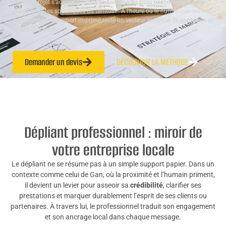
chaque projet s’adapte au
caractère unique du tissu économique
de Gan
et aux attentes spécifiques du territoire. À l’heure où le numérique devient
omniprésent, le support imprimé reste un vecteur essentiel de
confiance
et
d’identité locale.
Demander un devis
DÉCOUVRIR LA MÉTHODE
Dépliant professionnel : miroir de
votre entreprise locale
Le dépliant ne se résume pas à un simple support papier. Dans un
contexte comme celui de Gan, où la proximité et l’humain priment,
il devient un levier pour asseoir sa
crédibilité
, clarifier ses
prestations et marquer durablement l’esprit de ses clients ou
partenaires. À travers lui, le professionnel traduit son engagement
et son ancrage local dans chaque message.