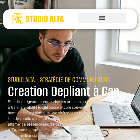
STUDIO ALTA - STRATÉGIE DE COMMUNICATION
Creation Depliant à Gan
Pour les dirigeants d’entreprise, les artisans ou les indépendants installés
à Gan, la
visibilité locale
passe encore souvent par des supports tangibles,
dont le dépliant demeure une référence de proximité. Bien conçu, il devient
l’un des outils clés pour expliquer une offre, valoriser son expertise ou
affirmer sa présence auprès des acteurs économiques du Béarn. Studio
ALTA, studio graphique indépendant, accompagne ceux qui souhaitent
structurer leur communication avant même d’imaginer ses supports. Ici,