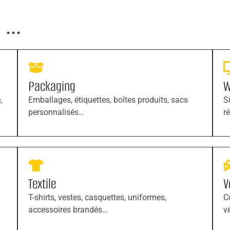
...
Packaging
W
,
Emballages, étiquettes, boîtes produits, sacs
S
personnalisés…
r
Textile
V
T-shirts, vestes, casquettes, uniformes,
C
accessoires brandés…
v