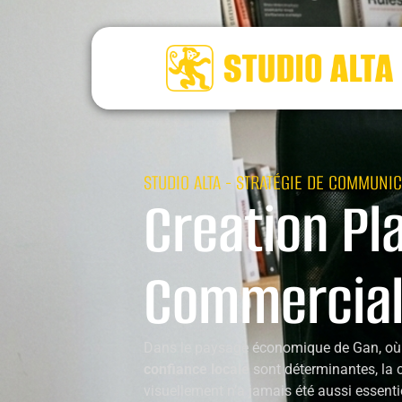
STUDIO ALTA - STRATÉGIE DE COMMUNIC
Creation Pl
Commercial
Dans le paysage économique de Gan, où l
confiance locale
sont déterminantes, la 
visuellement n’a jamais été aussi essenti