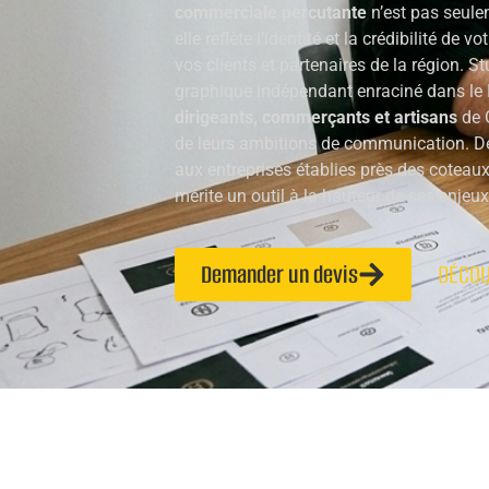
commerciale percutante
n’est pas seule
elle reflète l’identité et la crédibilité de 
vos clients et partenaires de la région. S
graphique indépendant enraciné dans le
dirigeants, commerçants et artisans
de 
de leurs ambitions de communication. De 
aux entreprises établies près des coteaux
mérite un outil à la hauteur de ses enjeux
Demander un devis
DÉCOU