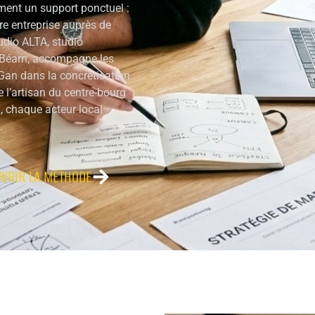
ment un support ponctuel :
votre entreprise auprès de
tudio ALTA, studio
 Béarn, accompagne les
Gan dans la concrétisation
l’artisan du centre-bourg
, chaque acteur local
.
VRIR LA MÉTHODE