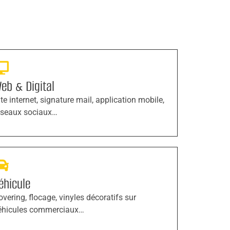
eb & Digital
ite internet, signature mail, application mobile,
éseaux sociaux…
éhicule
overing, flocage, vinyles décoratifs sur
éhicules commerciaux…