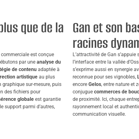
plus que de la
Gan et son bas
racines dyna
te commerciale est conçue
L’attractivité de Gan s’appuie
débutons par une
analyse du
l’interface entre la vallée d’
tégie de contenu
adaptée à
s’exprime aussi en synergie a
rection artistique
au plus
reconnue pour ses vignobles,
ion graphique sur-mesure, puis
encore
Gelos
, entre nature et
n des fichiers pour
conjugue
commerces de bouch
érence globale
est garantie
de proximité. Ici, chaque entrep
le support parmi d’autres,
rayonnement local et authentic
communication visuelle.