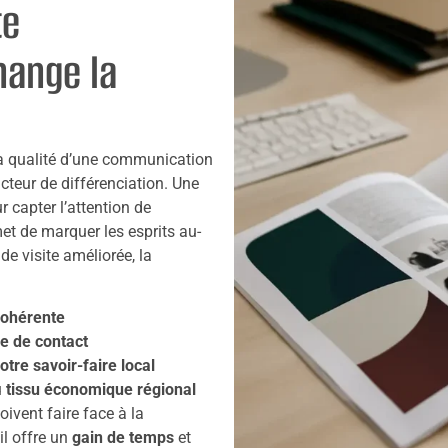
te
hange la
a qualité d’une communication
acteur de différenciation. Une
r capter l’attention de
met de marquer les esprits au-
de visite améliorée, la
cohérente
se de contact
otre savoir-faire local
u
tissu économique régional
ivent faire face à la
il offre un
gain de temps
et