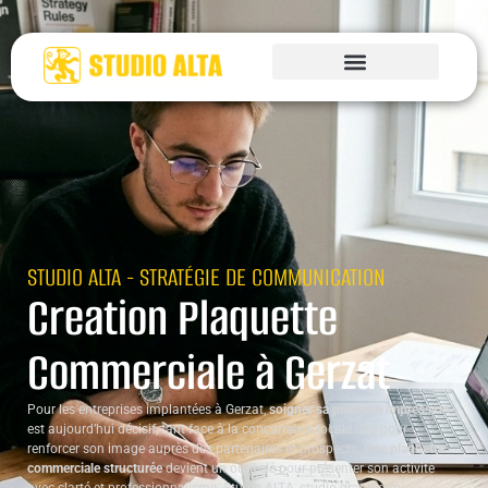
STUDIO ALTA - STRATÉGIE DE COMMUNICATION
Creation Plaquette
Commerciale à Gerzat
Pour les entreprises implantées à Gerzat,
soigner sa première impression
est aujourd’hui décisif, tant face à la concurrence locale que pour
renforcer son image auprès des partenaires et prospects. Une
plaquette
commerciale structurée
devient un outil clé pour présenter son activité