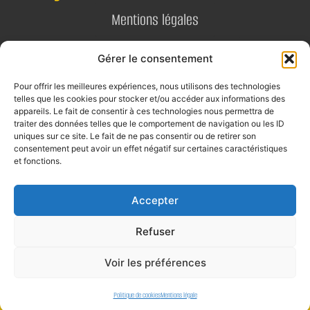
Mentions légales
Politique de confidentialité
Gérer le consentement
Pour offrir les meilleures expériences, nous utilisons des technologies
Contact
telles que les cookies pour stocker et/ou accéder aux informations des
appareils. Le fait de consentir à ces technologies nous permettra de
E-mail
traiter des données telles que le comportement de navigation ou les ID
uniques sur ce site. Le fait de ne pas consentir ou de retirer son
contact@alta-studio.fr
consentement peut avoir un effet négatif sur certaines caractéristiques
et fonctions.
Téléphone
0760115323
Accepter
Refuser
Voir les préférences
Politique de cookies
Mentions légale
©2026 tous droits réservés.