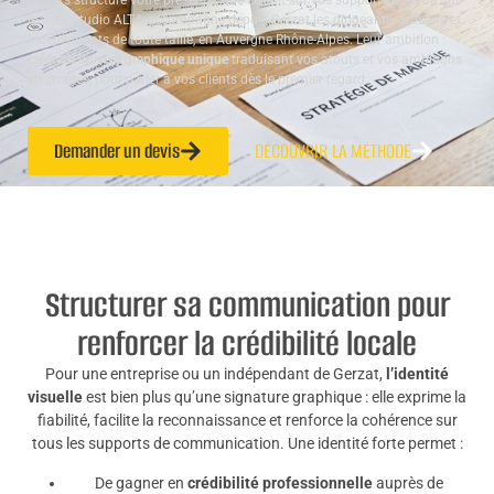
valeurs structure votre présence, que ce soit sur vos supports print ou sur
le web. Studio ALTA accompagne depuis Gerzat les dirigeants, artisans et
indépendants de toute taille, en Auvergne Rhône-Alpes. Leur ambition :
créer un univers graphique unique
traduisant vos atouts et vos ambitions
en images, pour parler à vos clients dès le premier regard.
Demander un devis
DÉCOUVRIR LA MÉTHODE
Structurer sa communication pour
renforcer la crédibilité locale
Pour une entreprise ou un indépendant de Gerzat,
l’identité
visuelle
est bien plus qu’une signature graphique : elle exprime la
fiabilité, facilite la reconnaissance et renforce la cohérence sur
tous les supports de communication. Une identité forte permet :
De gagner en
crédibilité professionnelle
auprès de