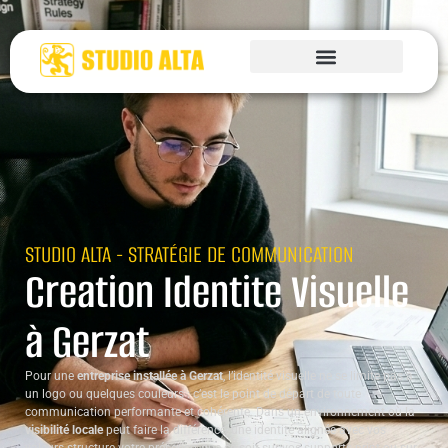
STUDIO ALTA - STRATÉGIE DE COMMUNICATION
Creation Identite Visuelle
à Gerzat
Pour une
entreprise installée à Gerzat
, l’identité visuelle ne se limite pas à
un logo ou quelques couleurs : c’est le point de départ de toute
communication performante et cohérente. Dans un environnement où la
visibilité locale
peut faire la différence, une identité alignée avec vos