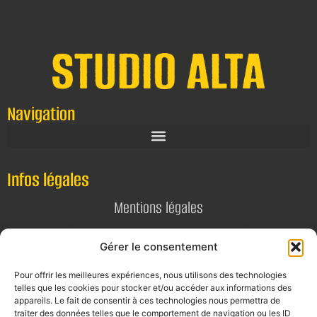
Navigation
Infos légales
Mentions légales
Politique de confidentialité
Gérer le consentement
Pour offrir les meilleures expériences, nous utilisons des technologies
Contact
telles que les cookies pour stocker et/ou accéder aux informations des
appareils. Le fait de consentir à ces technologies nous permettra de
E-mail
traiter des données telles que le comportement de navigation ou les ID