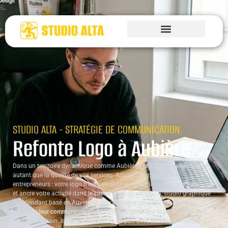
STUDIO ALTA - STRATÉGIE DE COMMUNICATION
Refonte Logo à Aubière
Dans un territoire dynamique comme Aubière,
l’identité visuelle
compte
autant que la qualité de vos services. Artisans, commerçants,
entrepreneurs : votre logo n’est pas qu’une image, il raconte votre histoire
et ancre votre activité dans le
circuit local
. Studio ALTA, studio graphique
indépendant basé en Auvergne, accompagne ceux qui souhaitent
renforcer leur communication
par une refonte de leur logo adaptée à la
réalité du terrain. Ici, la conception va de pair avec le conseil : chaque