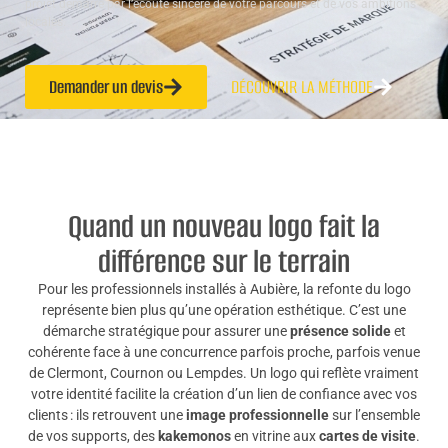
projet démarre par l’écoute sincère de votre parcours et de vos ambitions
locales.
Demander un devis
DÉCOUVRIR LA MÉTHODE
Quand un nouveau logo fait la
différence sur le terrain
Pour les professionnels installés à Aubière, la refonte du logo
représente bien plus qu’une opération esthétique. C’est une
démarche stratégique pour assurer une
présence solide
et
cohérente face à une concurrence parfois proche, parfois venue
de Clermont, Cournon ou Lempdes. Un logo qui reflète vraiment
votre identité facilite la création d’un lien de confiance avec vos
clients : ils retrouvent une
image professionnelle
sur l’ensemble
de vos supports, des
kakemonos
en vitrine aux
cartes de visite
.