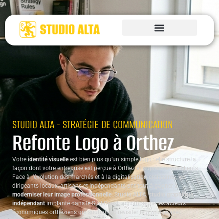
STUDIO ALTA - STRATÉGIE DE COMMUNICATION
Refonte Logo à Orthez
Votre
identité visuelle
est bien plus qu’un simple logo : elle structure la
façon dont votre entreprise est perçue à Orthez et auprès de vos clients.
Face à l’évolution des marchés et à la digitalisation croissante, les
dirigeants locaux, artisans et indépendants ont tout à gagner à
moderniser leur image professionnelle
. Studio ALTA,
studio graphique
indépendant
implanté dans le Sud-Ouest, accompagne les acteurs
économiques orthéziens qui souhaitent revisiter leur image avec