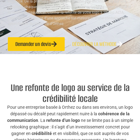
exigence. De la première réflexion stratégique aux déclinaisons sur vos
supports, chaque étape prend en compte la singularité de votre activité et
la réalité du tissu local. Confier la refonte de votre logo à Studio ALTA,
c’est choisir l’alliance d’une approche sur-mesure et d’une connaissance
approfondie du territoire d’Orthez.
Demander un devis
DÉCOUVRIR LA MÉTHODE
Une refonte de logo au service de la
crédibilité locale
Pour une entreprise basée à Orthez ou dans ses environs, un logo
dépassé ou décalé peut rapidement nuire à la
cohérence de la
communication
. La
refonte d’un logo
ne se limite pas à un simple
relooking graphique : il s’agit d’un investissement concret pour
gagner en
crédibilité
et en visibilité, que ce soit auprès de vos