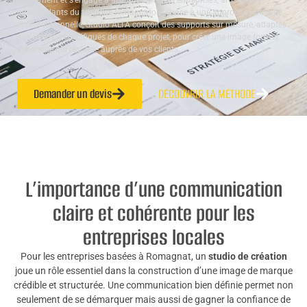
localement et s’engage à accompagner les entreprises, artisans et
indépendants du territoire romagnatois. Grâce à une approche humaine
et professionnelle, Studio ALTA conçoit des supports sur mesure, adaptés
aux besoins spécifiques de chaque projet, pour créer une image forte et
cohérente qui résonne auprès de vos clients.
Demander un devis
DÉCOUVRIR LA MÉTHODE
L’importance d’une communication
claire et cohérente pour les
entreprises locales
Pour les entreprises basées à Romagnat, un
studio de création
joue un rôle essentiel dans la construction d’une image de marque
crédible et structurée. Une communication bien définie permet non
seulement de se démarquer mais aussi de gagner la confiance de