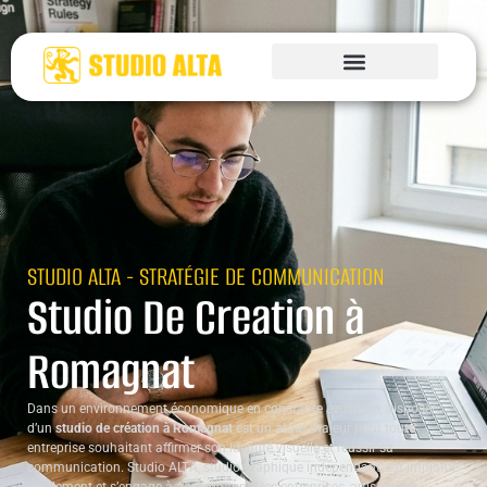
STUDIO ALTA - STRATÉGIE DE COMMUNICATION
Studio De Creation à
Romagnat
Dans un environnement économique en constante évolution, disposer
d’un
studio de création à Romagnat
est un atout majeur pour toute
entreprise souhaitant affirmer son identité visuelle et réussir sa
communication. Studio ALTA, studio graphique indépendant, est implanté