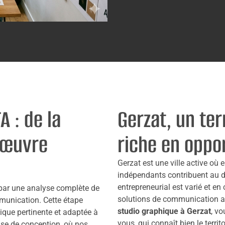
 : de la
Gerzat, un ter
n œuvre
riche en oppo
Gerzat est une ville active où 
indépendants contribuent au 
entrepreneurial est varié et en
 par une analyse complète de
solutions de communication ad
ommunication. Cette étape
studio graphique à Gerzat
, v
tique pertinente et adaptée à
vous, qui connaît bien le territ
ase de conception, où nos