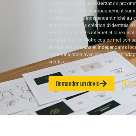
un
studio graphique à Gerzat
de proximit
en proposant un accompagnement sur me
studio graphique indépendant niché au cœ
spécialisé dans la création d’identités vis
conception de sites internet et la réalisa
communication. Notre équipe met son sav
entreprises, artisans et indépendants loca
communication avec des solutions adapté
créatives.
Demander un devis
DÉCOU