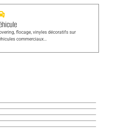
éhicule
overing, flocage, vinyles décoratifs sur
éhicules commerciaux…