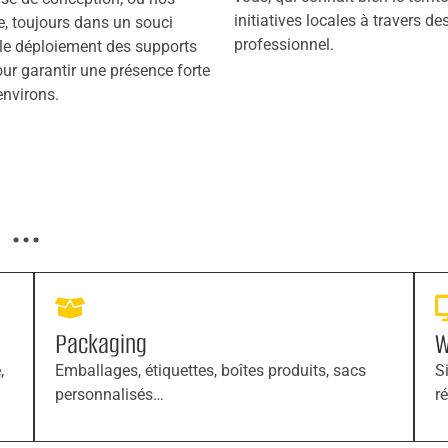
initiatives locales à travers d
e, toujours dans un souci
professionnel.
s le déploiement des supports
ur garantir une présence forte
environs.
...
Packaging
W
,
Emballages, étiquettes, boîtes produits, sacs
S
personnalisés…
r