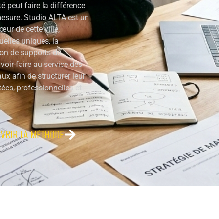
é peut faire la différence
sure. Studio ALTA est un
ur de cette ville,
uelles uniques, la
tion de supports de
oir-faire au service des
ux afin de structurer leur
es, professionnelles et
VRIR LA MÉTHODE