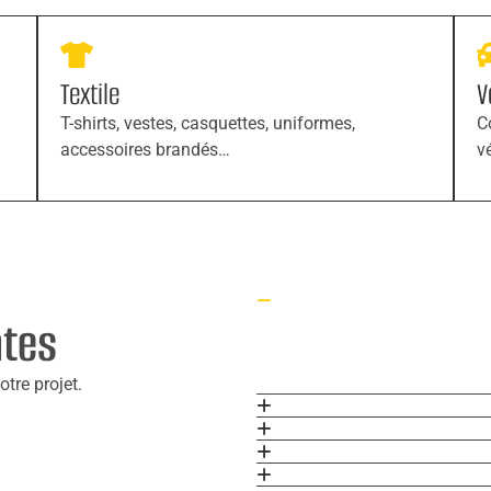
Textile
V
T-shirts, vestes, casquettes, uniformes,
C
accessoires brandés…
v
ntes
tre projet.